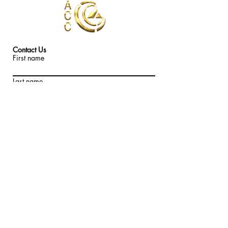
Contact Us
First name
Last name
Email
Write a message
Submit
ADDRESS
United Arab Emirates