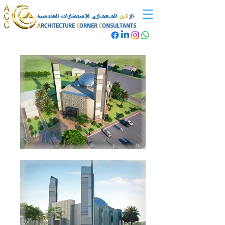
الر
كـن
المـعمـارى للإستشارات الهندسية
A
RCHITECTURE
C
ORNER
C
ONSULTANTS